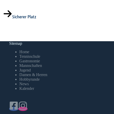
Sicherer Platz
Sitemap
Home
Tennisschule
Gastronomie
Mannschaften
Jugend
Damen & Herren
Hobbyrunde
News
Kalender