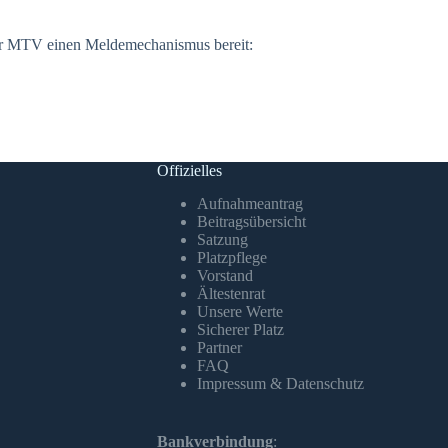
der MTV einen Meldemechanismus bereit:
Offizielles
Aufnahmeantrag
Beitragsübersicht
Satzung
Platzpflege
Vorstand
Ältestenrat
Unsere Werte
Sicherer Platz
Partner
FAQ
Impressum & Datenschutz
Bankverbindung
: