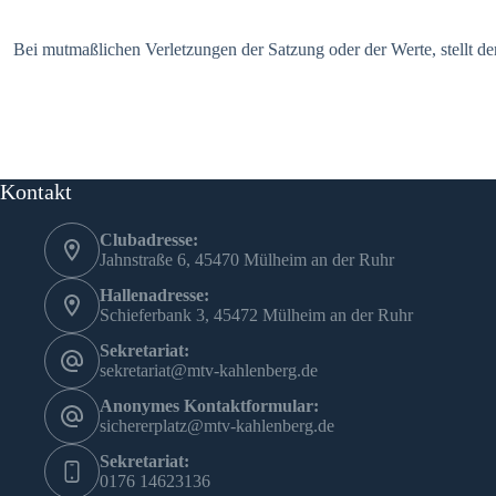
Bei mutmaßlichen Verletzungen der Satzung oder der Werte, stellt 
Kontakt
Clubadresse:
Jahnstraße 6, 45470 Mülheim an der Ruhr
Hallenadresse:
Schieferbank 3, 45472 Mülheim an der Ruhr
Sekretariat:
sekretariat@mtv-kahlenberg.de
Anonymes Kontaktformular:
sichererplatz@mtv-kahlenberg.de
Sekretariat:
0176 14623136