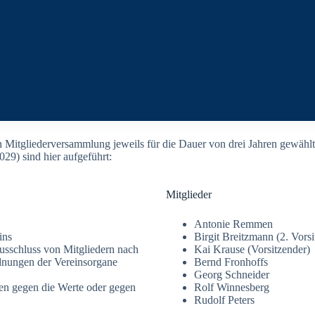
hen Mitgliederversammlung jeweils für die Dauer von drei Jahren gewähl
29) sind hier aufgeführt:
Mitglieder
Antonie Remmen
ins
Birgit Breitzmann (2. Vors
sschluss von Mitgliedern nach
Kai Krause (Vorsitzender)
dnungen der Vereinsorgane
Bernd Fronhoffs
Georg Schneider
n gegen die Werte oder gegen
Rolf Winnesberg
Rudolf Peters