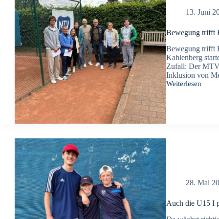
13. Juni 2
Bewegung trifft
Bewegung trifft
Kahlenberg start
Zufall: Der MTV 
Inklusion von M
Weiterlesen
Bewegung
trifft
Begegnung
28. Mai 2
Auch die U15 I pr