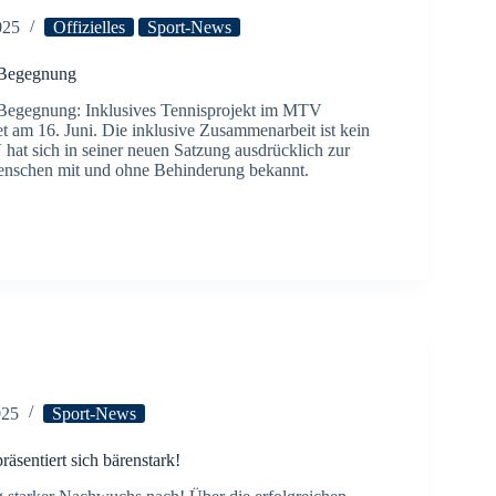
025
Offizielles
Sport-News
 Begegnung
 Begegnung: Inklusives Tennisprojekt im MTV
et am 16. Juni. Die inklusive Zusammenarbeit ist kein
hat sich in seiner neuen Satzung ausdrücklich zur
enschen mit und ohne Behinderung bekannt.
025
Sport-News
äsentiert sich bärenstark!