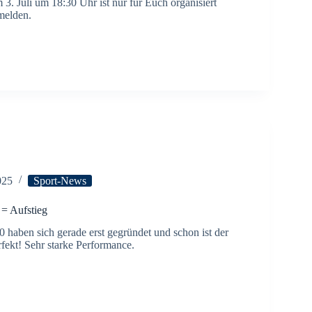
3. Juli um 18:30 Uhr ist nur für Euch organisiert
melden.
025
Sport-News
 = Aufstieg
haben sich gerade erst gegründet und schon ist der
rfekt! Sehr starke Performance.