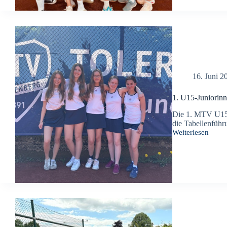
Aufstieg
16. Juni 2
1. U15-Juniorin
Die 1. MTV U15-
die Tabellenführ
Weiterlesen
1.
U15-
Juniorinnen
gewinnen
gegen
TK
Heißen