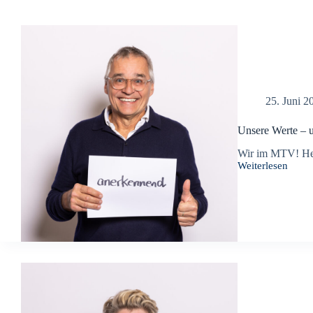
25. Juni 2
Unsere Werte – u
Wir im MTV! Heu
Weiterlesen
Unsere
Werte
–
unser
Verein