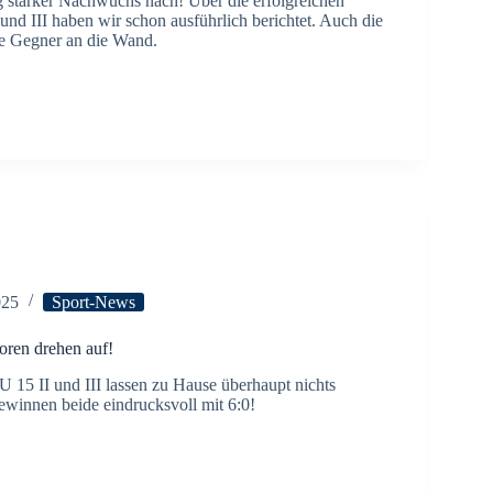
g starker Nachwuchs nach! Über die erfolgreichen
und III haben wir schon ausführlich berichtet. Auch die
re Gegner an die Wand.
025
Sport-News
oren drehen auf!
U 15 II und III lassen zu Hause überhaupt nichts
winnen beide eindrucksvoll mit 6:0!