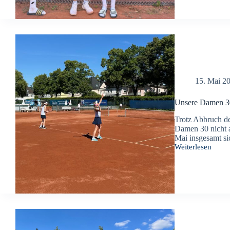
auf!
15. Mai 2
Unsere Damen 3
Trotz Abbruch de
Damen 30 nicht 
Mai insgesamt si
Weiterlesen
Unsere
Damen
30
gewinnen
gegen
TK
78
Oberhausen