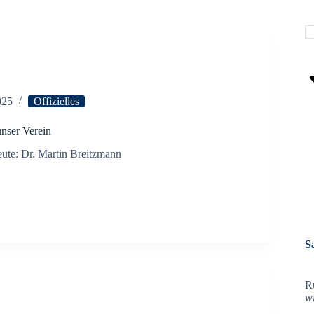
025
Offizielles
nser Verein
te: Dr. Martin Breitzmann
S
R
w