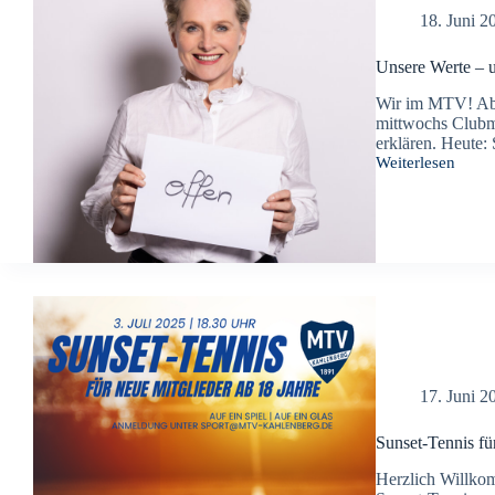
18. Juni 2
Unsere Werte – u
Wir im MTV! Ab 
mittwochs Clubmi
erklären. Heute:
Weiterlesen
Unsere
Werte
–
unser
Verein
17. Juni 2
Sunset-Tennis fü
Herzlich Willkom