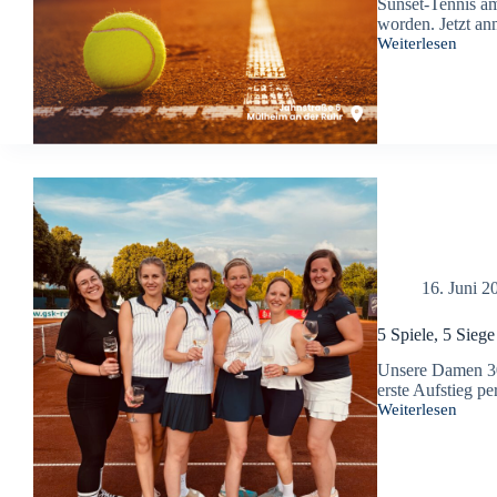
Sunset-Tennis am 
worden. Jetzt an
Weiterlesen
Sunset-
Tennis
für
neue
Mitglieder
16. Juni 2
5 Spiele, 5 Siege
Unsere Damen 30 
erste Aufstieg pe
Weiterlesen
5
Spiele,
5
Siege
=