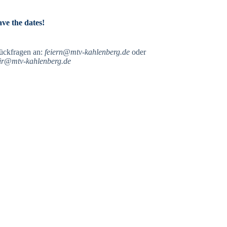
ave the dates!
ückfragen an:
feiern@mtv-kahlenberg.de
oder
ir@mtv-kahlenberg.de