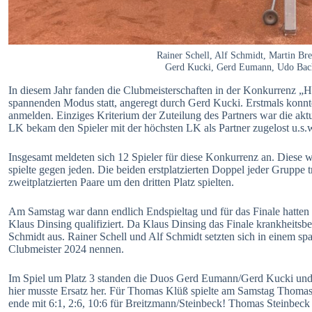
Rainer Schell, Alf Schmidt, Martin Br
Gerd Kucki, Gerd Eumann, Udo Bach
In diesem Jahr fanden die Clubmeisterschaften in der Konkurrenz „
spannenden Modus statt, angeregt durch Gerd Kucki. Erstmals konnt
anmelden. Einziges Kriterium der Zuteilung des Partners war die aktu
LK bekam den Spieler mit der höchsten LK als Partner zugelost u.s.
Insgesamt meldeten sich 12 Spieler für diese Konkurrenz an. Diese w
spielte gegen jeden. Die beiden erstplatzierten Doppel jeder Gruppe
zweitplatzierten Paare um den dritten Platz spielten.
Am Samstag war dann endlich Endspieltag und für das Finale hatten
Klaus Dinsing qualifiziert. Da Klaus Dinsing das Finale krankheitsbe
Schmidt aus. Rainer Schell und Alf Schmidt setzten sich in einem s
Clubmeister 2024 nennen.
Im Spiel um Platz 3 standen die Duos Gerd Eumann/Gerd Kucki un
hier musste Ersatz her. Für Thomas Klüß spielte am Samstag Thomas
ende mit 6:1, 2:6, 10:6 für Breitzmann/Steinbeck! Thomas Steinbec