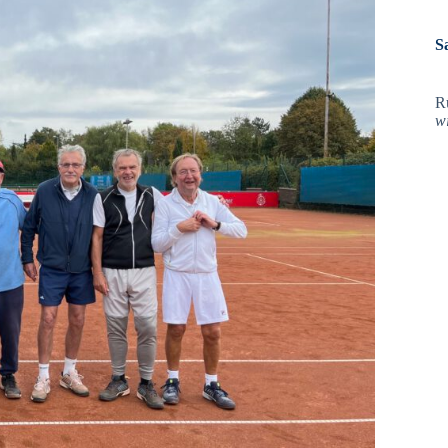
S
R
w