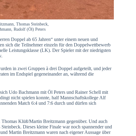
eitzmann, Thomas Steinbeck,
mann, Rudolf (Öl) Peters
Herren Doppel ab 65 Jahren“ unter einem neuen und
en sich die Teilnehmer einzeln für den Doppelwettbewerb
elle Leistungsklasse (LK). Der Spieler mit der niedrigsten
w.
urden in zwei Gruppen à drei Doppel aufgeteilt, und jeder
 traten im Endspiel gegeneinander an, während die
 sich Udo Bachmann mit Öl Peters und Rainer Schell mit
dingt nicht spielen konnte, half Mannschaftskollege Alf
pannenden Match 6:4 und 7:6 durch und dürfen sich
d Thomas Klüß/Martin Breitzmann gegenüber. Und auch
 Steinbeck. Dieses kleine Finale war noch spannender und
k und Martin Breitzmann waren nach eigener Aussage über