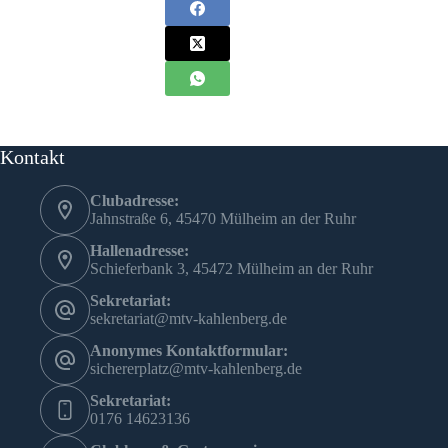
Kontakt
Clubadresse:
Jahnstraße 6, 45470 Mülheim an der Ruhr
Hallenadresse:
Schieferbank 3, 45472 Mülheim an der Ruhr
Sekretariat:
sekretariat@mtv-kahlenberg.de
Anonymes Kontaktformular:
sichererplatz@mtv-kahlenberg.de
Sekretariat:
0176 14623136