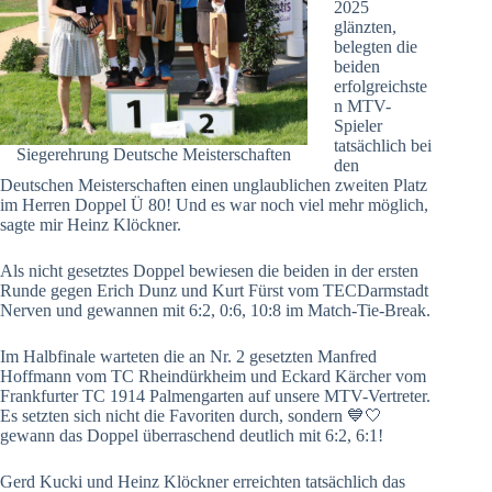
2025
glänzten,
belegten die
beiden
erfolgreichste
n MTV-
Spieler
tatsächlich bei
Siegerehrung Deutsche Meisterschaften
den
Deutschen Meisterschaften einen unglaublichen zweiten Platz
im Herren Doppel Ü 80! Und es war noch viel mehr möglich,
sagte mir Heinz Klöckner.
Als nicht gesetztes Doppel bewiesen die beiden in der ersten
Runde gegen Erich Dunz und Kurt Fürst vom TECDarmstadt
Nerven und gewannen mit 6:2, 0:6, 10:8 im Match-Tie-Break.
Im Halbfinale warteten die an Nr. 2 gesetzten Manfred
Hoffmann vom TC Rheindürkheim und Eckard Kärcher vom
Frankfurter TC 1914 Palmengarten auf unsere MTV-Vertreter.
Es setzten sich nicht die Favoriten durch, sondern 💙🤍
gewann das Doppel überraschend deutlich mit 6:2, 6:1!
Gerd Kucki und Heinz Klöckner erreichten tatsächlich das