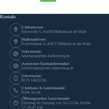
Kontakt
Clubadresse:
Jahnstraße 6, 45470 Mülheim an der Ruhr
Hallenadresse:
Schieferbank 3, 45472 Mülheim an der Ruhr
Sekretariat:
sekretariat@mtv-kahlenberg.de
Anonymes Kontaktformular:
sichererplatz@mtv-kahlenberg.de
Sekretariat:
0176 14623136
Clubhaus & Gastronomie:
0208 36138
Öffnungszeiten Gastronomie:
Dienstag bis Samstag von 16-23 Uhr, Küche
17-20:45 Uhr