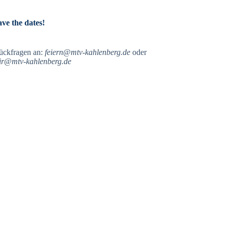
ave the dates!
ückfragen an:
feiern@mtv-kahlenberg.de
oder
ir@mtv-kahlenberg.de