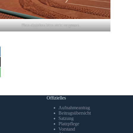
Platz abziehen bitte nicht vergessen
Offizielles
Aufnahmeantrag
Beitragsübersicht
Satzung
Platzpflege
Vorstand