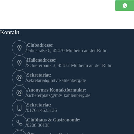
Kontakt
Clubadresse:
Jahnstraße 6, 45470 Mülheim an der Ruhr
Hallenadresse:
Schieferbank 3, 45472 Mülheim an der Ruhr
Sekretariat:
sekretariat@mtv-kahlenberg.de
Anonymes Kontaktformular:
sichererplatz@mtv-kahlenberg.de
Sekretariat:
0176 14623136
Clubhaus & Gastronomie:
0208 36138