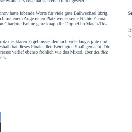
war es auch. Klasse hat sich eben durchgesetzt.
ov hatte lobende Worte für viele gute Ballwechsel übrig.
S
ch mit enem Auge einen Platz weiter seine Nichte Zhana
on Charlotte Bohne ganz knapp ihr Doppel im Match-Tie-
R
w
otz des klaren Ergebnisses dennoch viele lange, gute und
shalb hat dieses Finale allen Beteiligten Spaß gemacht. Die
rasse verlief ebenso fröhlich wie das Mixed, aber
deutlich
tch.