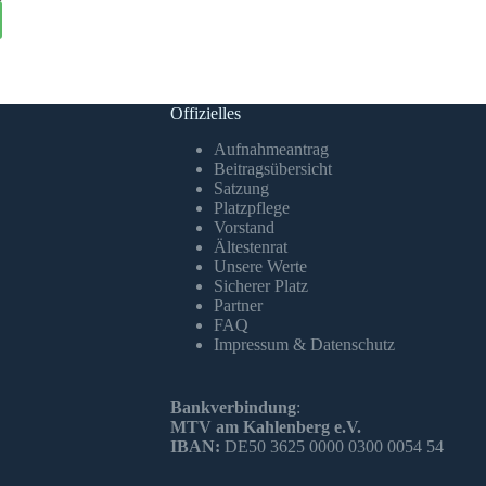
Offizielles
Aufnahmeantrag
Beitragsübersicht
Satzung
Platzpflege
Vorstand
Ältestenrat
Unsere Werte
Sicherer Platz
Partner
FAQ
Impressum & Datenschutz
Bankverbindung
:
MTV am Kahlenberg e.V.
IBAN:
DE50 3625 0000 0300 0054 54