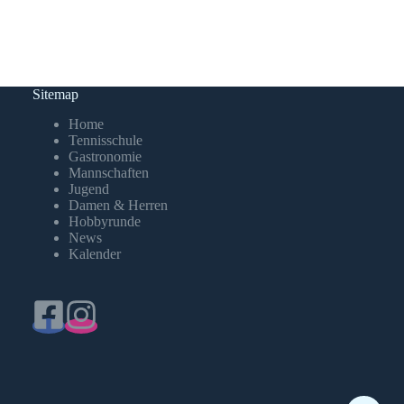
Sitemap
Home
Tennisschule
Gastronomie
Mannschaften
Jugend
Damen & Herren
Hobbyrunde
News
Kalender