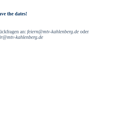
ave the dates!
ückfragen an:
feiern@mtv-kahlenberg.de
oder
ir@mtv-kahlenberg.de