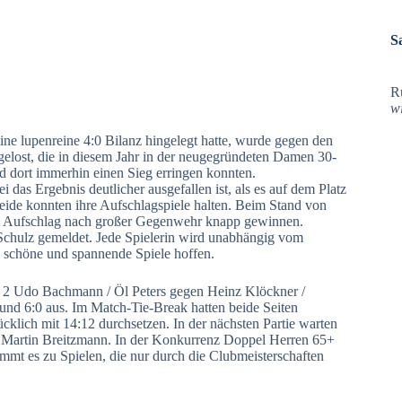
S
R
w
eine lupenreine 4:0 Bilanz hingelegt hatte, wurde gegen den
lost, die in diesem Jahr in der neugegründeten Damen 30-
 dort immerhin einen Sieg erringen konnten.
 das Ergebnis deutlicher ausgefallen ist, als es auf dem Platz
eide konnten ihre Aufschlagspiele halten. Beim Stand von
enem Aufschlag nach großer Gegenwehr knapp gewinnen.
chulz gemeldet. Jede Spielerin wird unabhängig vom
e schöne und spannende Spiele hoffen.
e 2 Udo Bachmann / Öl Peters gegen Heinz Klöckner /
 und 6:0 aus. Im Match-Tie-Break hatten beide Seiten
klich mit 14:12 durchsetzen. In der nächsten Partie warten
 Martin Breitzmann. In der Konkurrenz Doppel Herren 65+
mt es zu Spielen, die nur durch die Clubmeisterschaften