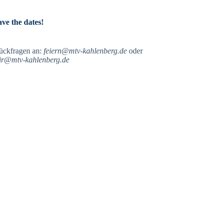
ave the dates!
ückfragen an:
feiern@mtv-kahlenberg.de
oder
ir@mtv-kahlenberg.de