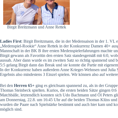
Birgit Breitzmann und Anne Rettek
Ladies First
: Birgit Breitzmann, die in der Medensaison in der 1. VL 
„Medenspiel-Rookie“ Anne Rettek in der Konkurrenz Damen 40+ ausge
Mannschaft in der BK B ihre ersten Medenspielerfahrungen machte und
Birgit gewann als Favoritin den ersten Satz standesgemäß mit 6:0, wobei
aussah. Aber dann wurde es im zweiten Satz so richtig spannend und b
5:5 gelang Birgit dann das Break und sie konnte die Partie mit eig
In der Konkurrenz haben außerdem Anne Krieger-Wehnsen und Julia S
Ergebnis also mindestens 3 Einzel spielen. Wir können also auf weiter
Bei den
Herren 65+
ging es gleichsam spannend zu, als in der Grupp
Thomas Steinbeck spielten. Kurios, die ersten beiden Sätze gingen 0:6
Matchbälle, letztendlich konnten sich Udo Bachmann und Öl Peters glüc
am Donnerstag, 22.8. um 16:45 Uhr auf die beiden Thomas Klüss und
wurden die Paare nach Spielstärke bestimmt und auch hier kam und kom
möglich sind.