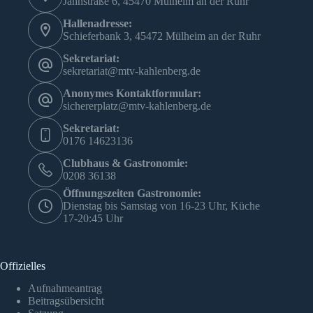
Jahnstraße 6, 45470 Mülheim an der Ruhr
Hallenadresse:
Schieferbank 3, 45472 Mülheim an der Ruhr
Sekretariat:
sekretariat@mtv-kahlenberg.de
Anonymes Kontaktformular:
sichererplatz@mtv-kahlenberg.de
Sekretariat:
0176 14623136
Clubhaus & Gastronomie:
0208 36138
Öffnungszeiten Gastronomie:
Dienstag bis Samstag von 16-23 Uhr, Küche
17-20:45 Uhr
Offizielles
Aufnahmeantrag
Beitragsübersicht