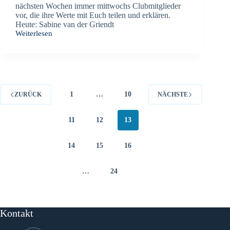
nächsten Wochen immer mittwochs Clubmitglieder
vor, die ihre Werte mit Euch teilen und erklären.
Heute: Sabine van der Griendt
Weiterlesen
Unsere
Werte
–
unser
Verein
1
…
10
ZURÜCK
NÄCHSTE
11
12
13
14
15
16
…
24
Kontakt