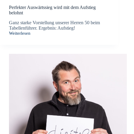
Perfekter Auswärtssieg wird mit dem Aufstieg
belohnt
Ganz starke Vorstellung unserer Herren 50 beim
Tabellenführer. Ergebnis: Aufstieg!
Weiterlesen
Perfekter
Auswärtssieg
wird
mit
dem
Aufstieg
belohnt