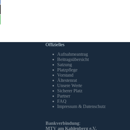
Offizielles
Aufnahmeantrag
Beitragsübersicht
Satzung
Platzpflege
Vorstand
Ältestenrat
Unsere Werte
Sicherer Platz
Partner
FAQ
Impressum & Datenschutz
Bankverbindung
:
MTV am Kahlenberg e.V.