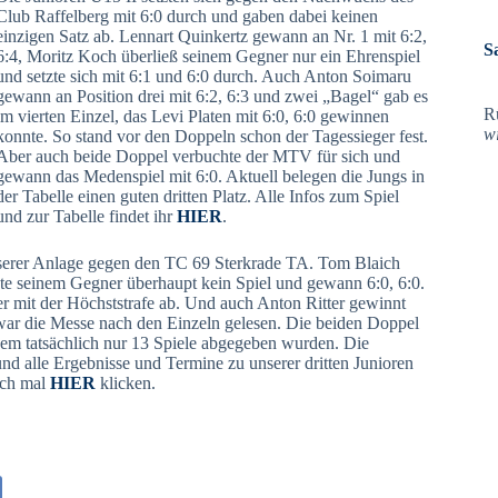
Club Raffelberg mit 6:0 durch und gaben dabei keinen
einzigen Satz ab. Lennart Quinkertz gewann an Nr. 1 mit 6:2,
S
6:4, Moritz Koch überließ seinem Gegner nur ein Ehrenspiel
und setzte sich mit 6:1 und 6:0 durch. Auch Anton Soimaru
gewann an Position drei mit 6:2, 6:3 und zwei „Bagel“ gab es
R
im vierten Einzel, das Levi Platen mit 6:0, 6:0 gewinnen
w
konnte. So stand vor den Doppeln schon der Tagessieger fest.
Aber auch beide Doppel verbuchte der MTV für sich und
gewann das Medenspiel mit 6:0. Aktuell belegen die Jungs in
der Tabelle einen guten dritten Platz. Alle Infos zum Spiel
und zur Tabelle findet ihr
HIER
.
unserer Anlage gegen den TC 69 Sterkrade TA. Tom Blaich
nte seinem Gegner überhaupt kein Spiel und gewann 6:0, 6:0.
er mit der Höchststrafe ab. Und auch Anton Ritter gewinnt
 war die Messe nach den Einzeln gelesen. Die beiden Doppel
dem tatsächlich nur 13 Spiele abgegeben wurden. Die
und alle Ergebnisse und Termine zu unserer dritten Junioren
ach mal
HIER
klicken.