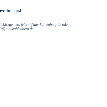
ave the dates!
ückfragen an:
feiern@mtv-kahlenberg.de
oder
ir@mtv-kahlenberg.de