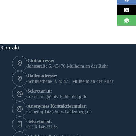
Kontakt
Clubadresse:
Jahnstraße 6, 45470 Mülheim an der Ruhr
Hallenadresse:
Schieferbank 3, 45472 Mülheim an der Ruhr
Sekretariat:
sekretariat@mtv-kahlenberg.de
Anonymes Kontaktformular:
sichererplatz@mtv-kahlenberg.de
Sekretariat:
0176 14623136