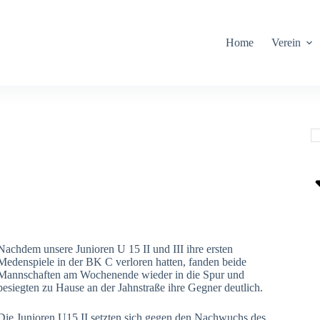
Home
Verein
Nachdem unsere Junioren U 15 II und III ihre ersten
Medenspiele in der BK C verloren hatten, fanden beide
Mannschaften am Wochenende wieder in die Spur und
besiegten zu Hause an der Jahnstraße ihre Gegner deutlich.
Die Junioren U15 II setzten sich gegen den Nachwuchs des