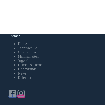
Sitemap
Home
Tennisschule
Gastronomie
Mannschaften
Jugend
Damen & Herren
Hobbyrunde
News
Kalender