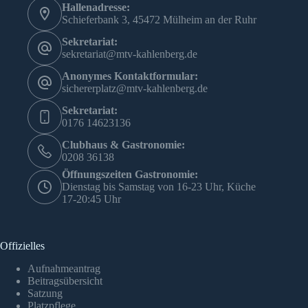
Hallenadresse:
Schieferbank 3, 45472 Mülheim an der Ruhr
Sekretariat:
sekretariat@mtv-kahlenberg.de
Anonymes Kontaktformular:
sichererplatz@mtv-kahlenberg.de
Sekretariat:
0176 14623136
Clubhaus & Gastronomie:
0208 36138
Öffnungszeiten Gastronomie:
Dienstag bis Samstag von 16-23 Uhr, Küche
17-20:45 Uhr
Offizielles
Aufnahmeantrag
Beitragsübersicht
Satzung
Platzpflege