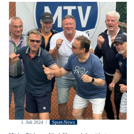
ZOOM
gemacht!
1. Juli 2024
Sport-News