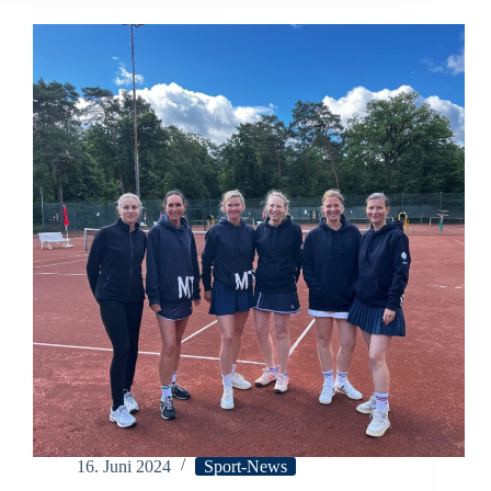
hey
–
hey!
16. Juni 2024
Sport-News