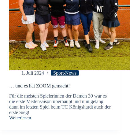
1. Juli 2024
Sport-News
… und es hat ZOOM gemacht!
Für die meisten Spielerinnen der Damen 30 war es
die erste Medensaison überhaupt und nun gelang
dann im letzten Spiel beim TC Königshardt auch der
erste Sieg!
Weiterlesen
…
und
es
hat