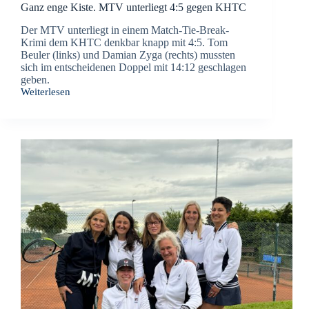
Ganz enge Kiste. MTV unterliegt 4:5 gegen KHTC
Der MTV unterliegt in einem Match-Tie-Break-
Krimi dem KHTC denkbar knapp mit 4:5. Tom
Beuler (links) und Damian Zyga (rechts) mussten
sich im entscheidenen Doppel mit 14:12 geschlagen
geben.
Weiterlesen
Ganz
enge
Kiste.
MTV
unterliegt
4:5
gegen
KHTC