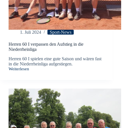
1. Juli 2024
Sport-News
Herren 60 I verpassen den Aufstieg in die
Niederrheinliga
Herren 60 I spielen eine gute Saison und wären fast
in die Niederrheinliga aufgestiegen.
Weiterlesen
Herren
60
I
verpassen
den
Aufstieg
in
die
Niederrheinliga