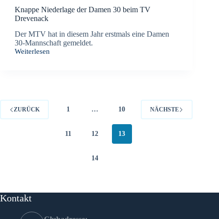
Knappe Niederlage der Damen 30 beim TV
Drevenack
Der MTV hat in diesem Jahr erstmals eine Damen
30-Mannschaft gemeldet.
Weiterlesen
Knappe
Niederlage
der
Damen
30
beim
TV
1
…
10
ZURÜCK
NÄCHSTE
Drevenack
11
12
13
14
Kontakt