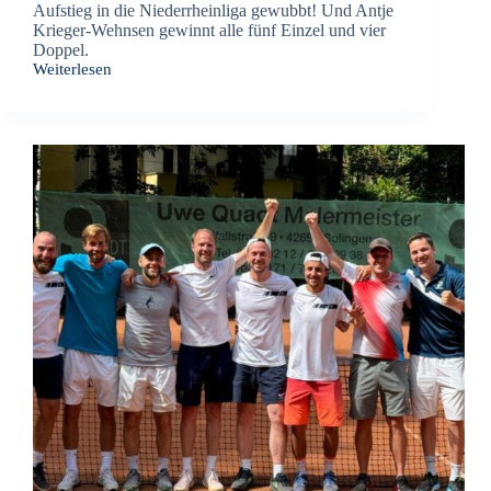
Aufstieg in die Niederrheinliga gewubbt! Und Antje
Krieger-Wehnsen gewinnt alle fünf Einzel und vier
Doppel.
Weiterlesen
Ein
Sommermärchen
für
unsere
Damen
50