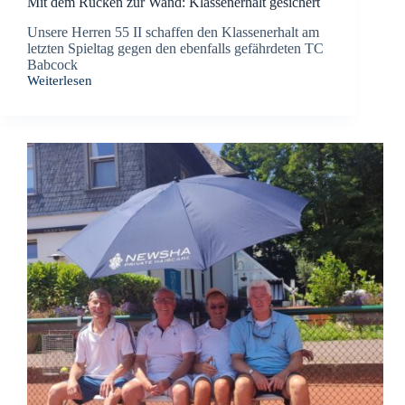
Mit dem Rücken zur Wand: Klassenerhalt gesichert
Unsere Herren 55 II schaffen den Klassenerhalt am
letzten Spieltag gegen den ebenfalls gefährdeten TC
Babcock
Weiterlesen
Mit
dem
Rücken
zur
Wand:
Klassenerhalt
gesichert