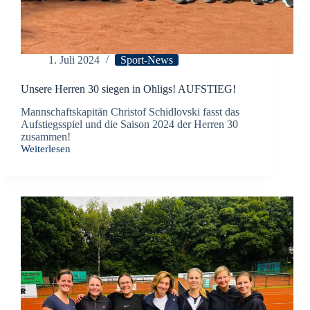
1. Juli 2024
Sport-News
Unsere Herren 30 siegen in Ohligs! AUFSTIEG!
Mannschaftskapitän Christof Schidlovski fasst das
Aufstiegsspiel und die Saison 2024 der Herren 30
zusammen!
Weiterlesen
Unsere
Herren
30
siegen
in
Ohligs!
AUFSTIEG!