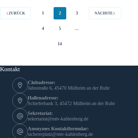
3:3
1
2
3
ZURÜCK
NÄCHSTE
4
5
…
14
Kontakt
Clubadresse:
Jahnstraße 6, 45470 Mülheim an der Ruhr
Hallenadresse:
Schieferbank 3, 45472 Mülheim an der Ruhr
Sekretariat:
sekretariat@mtv-kahlenberg.de
Anonymes Kontaktformular:
sichererplatz@mtv-kahlenberg.de