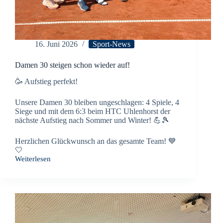
16. Juni 2026
Sport-News
Damen 30 steigen schon wieder auf!
🥳 Aufstieg perfekt!
Unsere Damen 30 bleiben ungeschlagen: 4 Spiele, 4
Siege und mit dem 6:3 beim HTC Uhlenhorst der
nächste Aufstieg nach Sommer und Winter! 💪🎾
Herzlichen Glückwunsch an das gesamte Team! 💙
🤍
Weiterlesen
Damen
30
steigen
schon
wieder
auf!