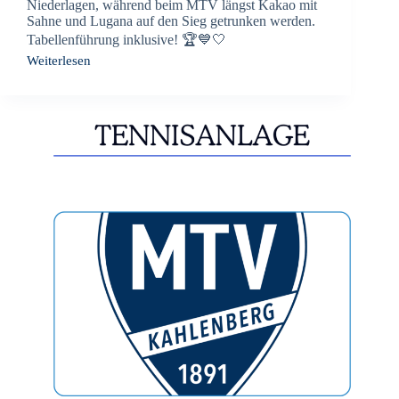
Niederlagen, während beim MTV längst Kakao mit
Sahne und Lugana auf den Sieg getrunken werden.
Tabellenführung inklusive! 🏆💙🤍
Weiterlesen
Herren
60
entscheiden
die
Begegnung
in
den
Doppeln