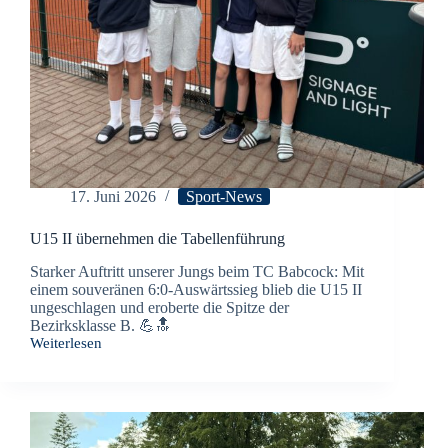
17. Juni 2026
Sport-News
U15 II übernehmen die Tabellenführung
Starker Auftritt unserer Jungs beim TC Babcock: Mit
einem souveränen 6:0-Auswärtssieg blieb die U15 II
ungeschlagen und eroberte die Spitze der
Bezirksklasse B. 💪🔝
Weiterlesen
U15
II
übernehmen
die
Tabellenführung