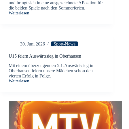
und bringt sich in eine ausgezeichnete APosition für
die beiden Spiele nach den Sommerferien.
Weiterlesen
U15
bleibt
auf
Erfolgskurs
30. Juni 2026
Sport-News
U15 feiern Auswärtssieg in Oberhausen
Mit einem überzeugenden 5:1-Auswärtssieg in
Oberhausen feiern unsere Mädchen schon den
vierten Erfolg in Folge.
Weiterlesen
U15
feiern
Auswärtssieg
in
Oberhausen