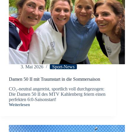
3. Mai 2026
Sport-News
Damen 50 II mit Traumstart in die Sommersaison
CO₂-neutral angereist, sportlich voll durchgezogen:
Die Damen 50 II des MTV Kahlenberg feiern einen
perfekten 6:0-Saisonstart!
Weiterlesen
Damen
50
II
mit
Traumstart
in