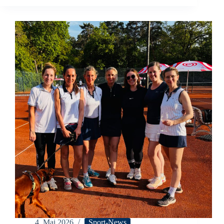
Auswärtssieg
für
unsere
2.
Damen
4. Mai 2026
Sport-News