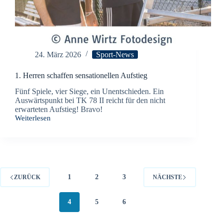
24. März 2026
Sport-News
1. Herren schaffen sensationellen Aufstieg
Fünf Spiele, vier Siege, ein Unentschieden. Ein
Auswärtspunkt bei TK 78 II reicht für den nicht
erwarteten Aufstieg! Bravo!
Weiterlesen
1.
Herren
schaffen
sensationellen
Aufstieg
1
2
3
ZURÜCK
NÄCHSTE
4
5
6