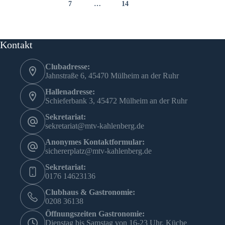
7
…
14
Kontakt
Clubadresse:
Jahnstraße 6, 45470 Mülheim an der Ruhr
Hallenadresse:
Schieferbank 3, 45472 Mülheim an der Ruhr
Sekretariat:
sekretariat@mtv-kahlenberg.de
Anonymes Kontaktformular:
sichererplatz@mtv-kahlenberg.de
Sekretariat:
0176 14623136
Clubhaus & Gastronomie:
0208 36138
Öffnungszeiten Gastronomie:
Dienstag bis Samstag von 16-23 Uhr, Küche