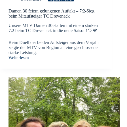
Damen 30 feiern gelungenen Auftakt – 7:2-Sieg
beim Mitaufsteiger TC Drevenack
Unsere MTV-Damen 30 starten mit einem starken
7:2 beim TC Drevenack in die neue Saison! 🤍💙
Beim Duell der beiden Aufsteiger aus dem Vorjahr
zeigte der MTV von Beginn an eine geschlossene
starke Leistung.
Weiterlesen
Damen
30
feiern
gelungenen
Auftakt
–
7:2-
Sieg
beim
Mitaufsteiger
TC
Drevenack