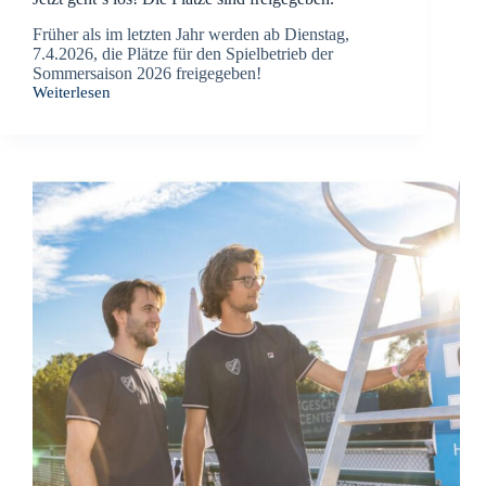
Früher als im letzten Jahr werden ab Dienstag,
7.4.2026, die Plätze für den Spielbetrieb der
Sommersaison 2026 freigegeben!
Weiterlesen
Jetzt
geht
´s
los!
Die
Plätze
sind
freigegeben.