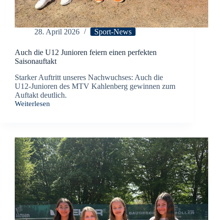
28. April 2026
Sport-News
Auch die U12 Junioren feiern einen perfekten
Saisonauftakt
Starker Auftritt unseres Nachwuchses: Auch die
U12-Junioren des MTV Kahlenberg gewinnen zum
Auftakt deutlich.
Weiterlesen
Auch
die
U12
Junioren
feiern
einen
perfekten
Saisonauftakt