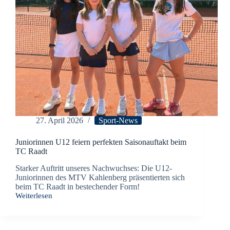
27. April 2026
Sport-News
Juniorinnen U12 feiern perfekten Saisonauftakt beim
TC Raadt
Starker Auftritt unseres Nachwuchses: Die U12-
Juniorinnen des MTV Kahlenberg präsentierten sich
beim TC Raadt in bestechender Form!
Weiterlesen
Juniorinnen
U12
feiern
perfekten