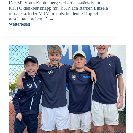
Der MTV am Kahlenberg verliert auswärts beim
KHTC denkbar knapp mit 4:5. Nach starken Einzeln
musste sich der MTV im entscheidende Doppel
geschlagen geben. 🤍💙
Weiterlesen
Bis
zum
letzen
Ball
gekämpft!
4:5
beim
KHTC
verloren